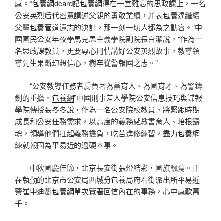
感。“
包養網dcard
記
包養網
得在一堂難忘的思政課上，一名
公安英烈后代密意講述父親的勇敢業績，并表
包養
達繼續
父輩
包養管道
遺志的決計，那一刻一切人都為之動容。”中
國國民公安年夜學馬克思主義學院副院長白潔說，“作為一
名思政課教員，更要專心用情講好公安英烈故事，教導領
導先生果斷幻想信心，樹牢從警報國之志。”
“公安教導任務者肩負著為黨育人、為國育才、為警鑄
劍的重擔。
包養網
”中國刑事差人學院公安信息技巧與諜報
學院傳授張冬冬說，作為一名公安院校教員，將緊跟時期
成長和公安任務需求，以高度的義務感教書育人、培根鑄
魂，領導他們扛起義務擔負，吃苦進修練習，盡力
包養網
練就報國為平易近的過硬本事。
中秋國慶佳節，北京長安街張燈結彩，國旗飄蕩。正
在執勤的北京市公安局西城分
包養
局府右街派出所平易近
警崔申迪瀏
包養網單次
覽著回信內在的事務，心中感歎萬
千。