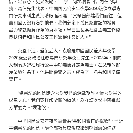
信，是關心，更是鼓勵。”一字一句地讀著回信內在的事
務，寫信先生代表、中國國民公安年夜學2020級偵察學專
門研究本科生黃海濤眼眶潮濕：“父輩固然離我們而往，但
黨和國民沒有忘卻他們。我們必定不孤負總書記的希冀，
盡力練就擔負作為的真本領，早日生長為社會主義工作優
良扶植者和國民公安工作靠得住交班人。”
英靈不泯，垂范后人。袁瑜是中國國民差人年夜學
2020級公安政治任務專門研究年夜四先生。2003年，他的
父親袁少鋒在履行公事中就義被評定為義士。在父親的好
漢業績沾染下，他果斷從警之志，成為了一名共和國準備
警官。
“總書記的回信飽含著對我們的深摯期許。懷著對黨的
感恩之心，我們要扛起父輩的旗號，為守護安然中國進獻
芳華氣力。”袁瑜說。
中國國民公安年夜學被譽為“共和國警官的搖籃”，習近
平總書記的回信，讓全部教員感觸感染到輕飄飄的任務