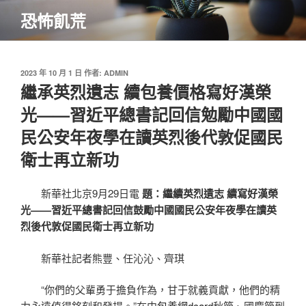
跳
恐怖飢荒
至
主
要
內
發
2023 年 10 月 1 日
作者:
ADMIN
佈
繼承英烈遺志 續包養價格寫好漢榮
容
於
光——習近平總書記回信勉勵中國國
民公安年夜學在讀英烈後代敦促國民
衛士再立新功
新華社北京9月29日電
題：繼續英烈遺志 續寫好漢榮
光——習近平總書記回信鼓勵中國國民公安年夜學在讀英
烈後代敦促國民衛士再立新功
新華社記者熊豐、任沁沁、齊琪
“你們的父輩勇于擔負作為，甘于就義貢獻，他們的精
力永遠值得銘刻和發揚。”在中
包養網dcard
秋節、國慶節到