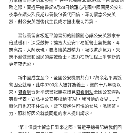
臨之際，習近平總書記9月28日給
甜心花園
中國國民公安年
夜學在讀英烈
長期包養
後
包養
代回信，深切懷念公安英
烈，對公安英烈後代生長成才提出殷切希冀。
習
包養留言板
近平總書記的關懷關心讓公安英烈家眷
倍感暖和、深受鼓舞；讓寬大公安平易近警士氣振奮、斗
志高昂。大師表現，要賡續英烈精力、吸取進步氣力，矢
志不渝做黨和國民的虔誠衛士，盡力在新征程上爭奪新的
更年夜光彩。
新中國成立至今，全國公安機關共有1.7萬余名平易近
警因公就義，此中3700余人被評為義士。黨的十八年夜以
來，
包養網
習近平總書記屢次接見
包養網站
全國公安體系
英模代表，對弘揚公安英模精“花兒，我可憐的女兒……”
藍沐再也忍不住淚水，彎下腰抱住可憐的女兒，嗚咽著。
力、照料好因公就義同道的家人提出請求。
“第十個義士留念日到來之際，習近平總書記給我們回