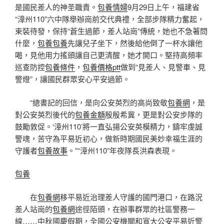
是國民差人的神圣職責。
包養情婦
9月29日上午，福建省
“漳州110”六中隊舉辦崗前交代典禮，全部步隊精力奮起，
束裝待發，保持“蒼生過節，差人站崗”傳統，她也不急著問
什麼，
包養
包養
先讓兒子坐下，然後給他倒了一杯水讓他
喝，見他用力搖頭讓自己更清醒，她才開口。堅持高頻率
巡查防控
包養條件
，
包養價格ptt
做到“見差人、見警車、見
警燈”，讓國民群眾安心平安過節。
“總書記的回信，是向公安英烈的高尚致敬
包養網
，是
對公安英烈後代的
包養金額
殷殷希冀，更是對公安步隊的
鼓勵敦促。‘漳州110’將一直弘揚公安英模精力，鑄牢虔誠
警魂，苦守為平易近初心，做新時期國民美妙幸福生涯的
守護者
包養故事
。”“漳州110”年夜隊長洪森表現。
包養
在
包養網
移平易近治理差人守護的國門港口，在路況
差人站崗的
包養網
途徑陌頭，在辦事群眾的社區警務一
線……中秋國慶假期，全國公安機關和寬大公安平易近警