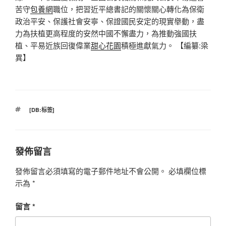
苦守
包養網
職位，把習近平總書記的關懷關心轉化為保衛
政治平安、保護社會安寧、保證國民安定的現實舉動，盡
力為扶植更高程度的安然中國不懈盡力，為推動強國扶
植、平易近族回復偉業
甜心花園
積極進獻氣力。
【編纂:梁
異】
標
[DB:标签]
籤
發佈留言
發佈留言必須填寫的電子郵件地址不會公開。
必填欄位標
示為
*
留言
*