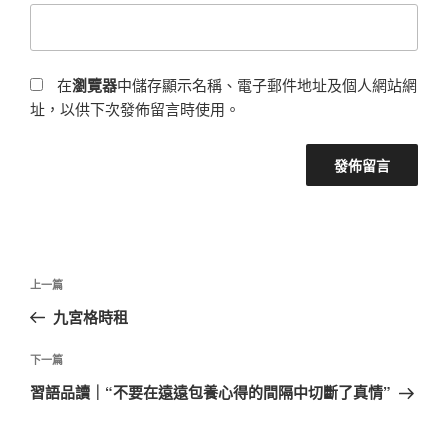
在
瀏覽器
中儲存顯示名稱、電子郵件地址及個人網站網
址，以供下次發佈留言時使用。
文
上
上一篇
章
一
九宮格時租
導
篇
覽
文
下
下一篇
章
一
習語品讀｜“不要在遠遠包養心得的間隔中切斷了真情”
篇
文