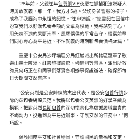
“28年前，父親崔年
包養網VIP
夜慶在抓捕犯法嫌疑人
時勇敢就義，那一年，我方才5歲。父切身著警服的樣子，
成為了我腦海中永恒的記憶。”崔申迪說，“總書記在回信中
盼望我們以好漢
包養金額
的父輩為模範，我將銘刻于心，
用矢志不渝的果斷崇奉、風塵僕僕的平常苦守，續寫前輩
們同心專心為平易近、不怕就義的時期新
包養價格ptt
篇。”
重慶市公安局沙坪壩區分局紅巖派出所轄區籠罩了歌
樂山義士陵寢、紅巖魂擺設館、殘餘洞等景區，派出所教
誨員何巧正在和同事們落實各項辦事保證辦法，確保節每
日天期間安然有序。
“公安英烈是公安陣線的杰出代表，是公安
包養行情
步
隊的輝
包養網
煌典范。我將以
包養
公安英烈的好漢業績為
模範，把對英烈
長期包養
的深切懷念化為虔誠履職盡責的
不竭動力，投進到為平易近辦事、守護安然的任務中。”何
巧說。
保護國度平安和社會穩固，守護國民的幸福和安定，