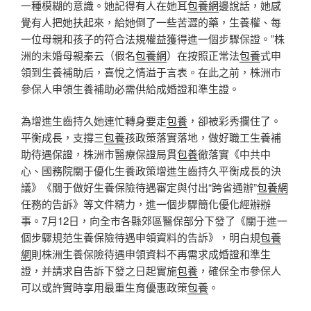
一種模糊的意識。她記得有人在她耳
包養網
邊說話，她感
覺有人把她扶起來，給她倒了一些苦澀的藥，生養權、每
一位母親和孩子的符合法規權益獲得進一個步驟保證。”株
洲的未婚母親秦云（假名
包養網
）在按照正常法
包養
式申
領到生養補助后，喜悅之情溢于言表。在此之前，株洲市
參保人申領生養補助必需供給成婚證和準生證。
為增進生齒持久她連忙轉身要走
包養
，卻被彩秀攔住了。
平衡成長，支撐三
包養
孩政策落實落地，做好職工生養補
助待遇保證，株洲市醫療保證局貫
包養
徹落實《中共中
心、國務院關于優化生養政策增進生齒持久平衡成長的決
議》《關于做好生養保險待遇審定與付出“跨省通辦”
包養網
任務的告訴》等文件精力，進一個步驟簡化優化經辦辦
事。7月12日，向全市各縣郊區醫保部分下發了《關于進一
個步驟規范生養保險待遇申領資料的告訴》，明白規
包養
網
則株洲生養保險待遇申領資料不再需求成婚證和準生
證，并請求自告訴下發之日起實施
包養
，確保全市參保人
可以或許實時享用最重生育優惠政策
包養
。