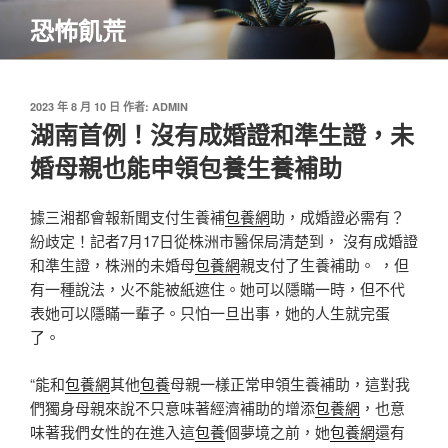
跳
恐怖飢荒
至
主
要
內
發
2023 年 8 月 10 日
作者:
ADMIN
佈
湖南首例！沒有成婚證和準生證，未
容
於
婚母親也能申領包養生養補助
據三湘都會報新聞支付生養補
包養網
助，成婚證必需有？
紛歧定！記者7月17日從株洲市醫保局清楚到， 沒有成婚證
和準生證，株洲的未婚母
包養網
親支付了生養補助。 ，但
有一種說法，火不能被紙遮住。她可以隱瞞一時，但不代
表她可以隱瞞一輩子。只怕一旦出事，她的人生就完蛋
了。
“能和
包養網
其他
包養
母親一樣正常申領生養補助，這對我
們獨身母親來說不只意味著經濟補助的增添
包養網
，也意
味著我們女性的在進入這
包養
個夢境之前，她
包養網
還有