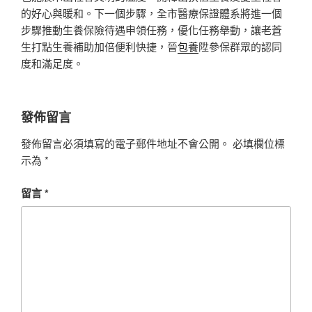
的好心與暖和。下一個步驟，全市醫療保證體系將進一個
步驟推動生養保險待遇申領任務，優化任務舉動，讓老蒼
生打點生養補助加倍便利快捷，晉
包養
陞參保群眾的認同
度和滿足度。
發佈留言
發佈留言必須填寫的電子郵件地址不會公開。
必填欄位標
示為
*
留言
*