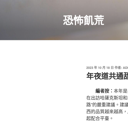
跳
至
恐怖飢荒
主
要
內
容
發
2023 年 10 月 18 日
作者:
AD
佈
年夜道共通
於
編者按：
本年是
在出訪哈薩克斯坦和
路”的嚴重建議。建
西的品質越來越高，
起配合平臺。