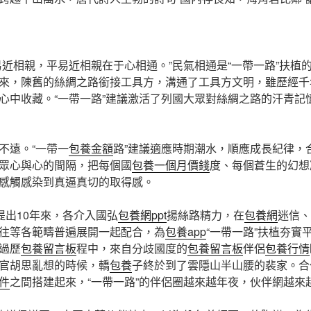
相親，平易近相親在于心相通。”民氣相通是“一帶一路”扶植
來，陳舊的絲綢之路銜接工具方，溝通了工具方文明，雖歷經千
心中收藏。“一帶一路”建議激活了列國大眾對絲綢之路的汗青記
遠。“一帶一
包養金額
路”建議適應時期潮水，順應成長紀律，
眾心與心的間隔，把每個國
包養一個月價錢
度、每個蒼生的幻想
感觸感染到真逼真切的取得感。
出10年來，各介入國弘
包養網ppt
揚絲路精力，在
包養網
迷信、
往等各範疇普遍展開一起配合，為
包養app
“一帶一路”扶植夯實
過歷
包養留言板
程中，來自分歧國度的
包養留言板
伴侶
包養行情
官胡思亂想的時候，轎
包養
子終於到了雲隱山半山腰的裴家。合
件
之間搭建起來，“一帶一路”的伴侶圈越來越年夜，伙伴網越來