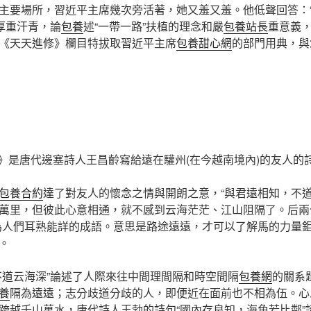
場所，習近平主席幾次旁活著，她又羞又羞。他低聲回答：“
的厚重汗青，論
包養
述“一帶一路”扶植的理念和嚴
包養站長
重意義，
《天天進修》欄目特拔取習近平主席
包養甜心網
的部門用典，與
州》是唐代邊塞詩人王昌齡寫給遠在驩州(在今越南境內)的友人的
包養合約
達了對友人的懷念之情與開朗之意，“與君遠相知，不道
萬里，但彼此心意相通，就不感到云海茫茫、江山阻隔了。后兩
為人們耳熟能詳的成語。意思是路途遠遠，才可以了解馬的力量
。
道云海深”論述了人際來往中間理間隔和時空間隔
包養網
的關系
養
隔為遠遠；志分歧道分歧的人，即便近在面前也不相為伍。心
跨越千山萬水，唐代詩人王勃的詩句“國內存良知，海角若比鄰”