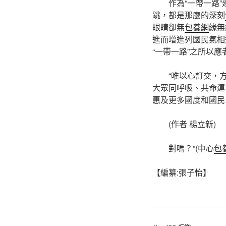
作為“一帶一路”
跳，都是那麼的深刻
眼睛卻無
包養網
緣無
進而增進列國民氣相
“一帶一路”之所以
“唯以心訂交，方
大眾同呼吸、共命運
惠及更多國度和國民
(作者 楊立新)
對嗎？”(中心
包
【編纂:張子怡】