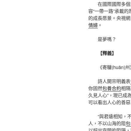
在國際國際多個主要
容“一帶一路”承載
的成長愿景。央視網
情婦
。
是夢嗎？
【釋義】
《寄驩(huān)
詩人開宗明義表
你固然
包養合約
相隔
久見人心”，現已成
可以看出人心的善惡
“與君遠相知，不
人，不以山海的阻
包
以超出空間的阻隔，