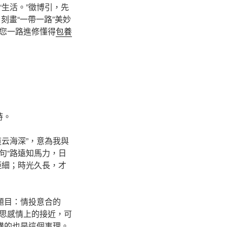
生活。”徵博引，先
刻畫“一帶一路”美妙
您一路進修懂得
包養
詩。
云海深”，意為我與
句“路遠知馬力，日
鉅細；時光久長，才
題目：情投意合的
思感情上的接近，可
講的也是這個事理。