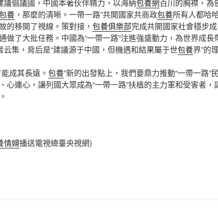
建議倡議國，中國本著伙伴精力，以海納
包養網
百川的胸襟，為
包養
，那麼的清晰。一帶一路”共開國家共商政
包養
所有人都哈
故的移開了視線。策對接，
包養俱樂部
完成共開國家社會穩步成
通做了大批任務。中國為“一帶一路”注進強盛動力，為世界成長
應者云集，背后是“建議源于中國，但機遇和結果屬于世
包養
界”的
能成其長遠。
包養
”新的出發點上，我們要鼎力推動“一帶一路”
、心連心，讓列國大眾成為“一帶一路”扶植的主力軍和受害者，讓
。
養情婦
播送電視總臺央視網)