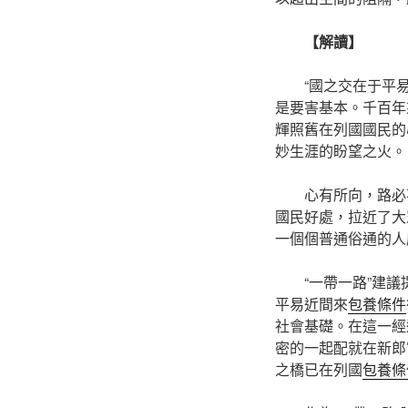
【解讀】
“國之交在于平易近
是要害基本。千百年
輝照舊在列國國民的
妙生涯的盼望之火。
心有所向，路必不
國民好處，拉近了大
一個個普通俗通的人
“一帶一路”建議提
平易近間來
包養條件
社會基礎。在這一經
密的一起配就在新郎
之橋已在列國
包養條