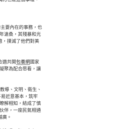
的主要內在的事務，也
年滄桑，其殘暴和光
憶，撲滅了他們對美
合適共開
包養網
國家
凝聚為配合愿看，讓
教導、文明、衛生、
平易近意基本，筑牢
瞭解相知，結成了慎
伙伴，一座民氣相通
越廣。