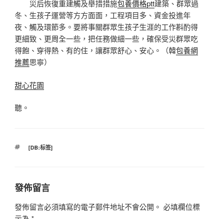
災后恢復重建觸及舉措措施
包養價格ptt
建築、群眾過
冬、生孩子運營等方方面面，工程項目多、資金投進年
夜、觸及環節多。要將事關群眾生孩子生涯的工作斟酌得
更細致、更周全一些，把任務做細一些，確保受災群眾吃
得飽、穿得熱、有的住，讓群眾舒心、安心。（
韓
包養網
推薦
思寧
）
甜心花園
聽。
標
[DB:标签]
籤
發佈留言
發佈留言必須填寫的電子郵件地址不會公開。
必填欄位標
示為
*