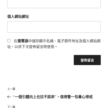
個人網站網址
在
瀏覽器
中儲存顯示名稱、電子郵件地址及個人網站網
址，以供下次發佈留言時使用。
文
上
上一篇
章
一
“一個引體向上也拉不起來”，值得警一包養心得戒
導
篇
覽
文
下
下一篇