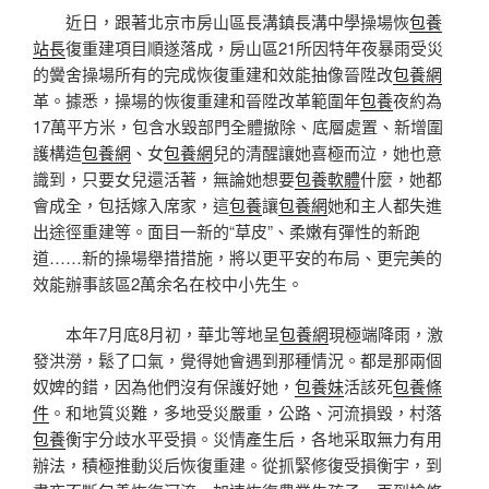
近日，跟著北京市房山區長溝鎮長溝中學操場恢
包養
站長
復重建項目順遂落成，房山區21所因特年夜暴雨受災
的黌舍操場所有的完成恢復重建和效能抽像晉陞改
包養網
革。據悉，操場的恢復重建和晉陞改革範圍年
包養
夜約為
17萬平方米，包含水毀部門全體撤除、底層處置、新增圍
護構造
包養網
、女
包養網
兒的清醒讓她喜極而泣，她也意
識到，只要女兒還活著，無論她想要
包養軟體
什麼，她都
會成全，包括嫁入席家，這
包養
讓
包養網
她和主人都失進
出途徑重建等。面目一新的“草皮”、柔嫩有彈性的新跑
道……新的操場舉措措施，將以更平安的布局、更完美的
效能辦事該區2萬余名在校中小先生。
本年7月底8月初，華北等地呈
包養網
現極端降雨，激
發洪澇，鬆了口氣，覺得她會遇到那種情況。都是那兩個
奴婢的錯，因為他們沒有保護好她，
包養妹
活該死
包養條
件
。和地質災難，多地受災嚴重，公路、河流損毀，村落
包養
衡宇分歧水平受損。災情產生后，各地采取無力有用
辦法，積極推動災后恢復重建。從抓緊修復受損衡宇，到