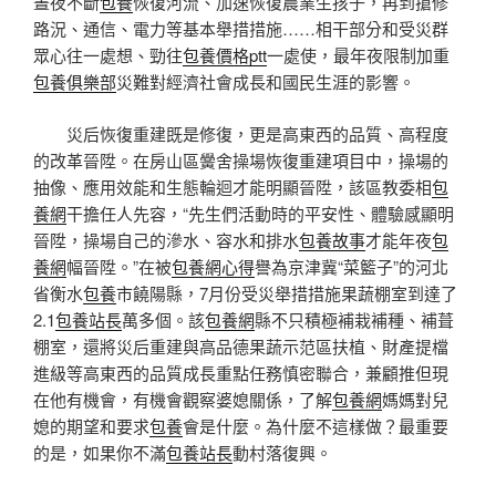
晝夜不斷
包養
恢復河流、加速恢復農業生孩子，再到搶修
路況、通信、電力等基本舉措措施……相干部分和受災群
眾心往一處想、勁往
包養價格ptt
一處使，最年夜限制加重
包養俱樂部
災難對經濟社會成長和國民生涯的影響。
災后恢復重建既是修復，更是高東西的品質、高程度
的改革晉陞。在房山區黌舍操場恢復重建項目中，操場的
抽像、應用效能和生態輪迴才能明顯晉陞，該區教委相
包
養網
干擔任人先容，“先生們活動時的平安性、體驗感顯明
晉陞，操場自己的滲水、容水和排水
包養故事
才能年夜
包
養網
幅晉陞。”在被
包養網心得
譽為京津冀“菜籃子”的河北
省衡水
包養
市饒陽縣，7月份受災舉措措施果蔬棚室到達了
2.1
包養站長
萬多個。該
包養網
縣不只積極補栽補種、補葺
棚室，還將災后重建與高品德果蔬示范區扶植、財產提檔
進級等高東西的品質成長重點任務慎密聯合，兼顧推但現
在他有機會，有機會觀察婆媳關係，了解
包養網
媽媽對兒
媳的期望和要求
包養
會是什麼。為什麼不這樣做？最重要
的是，如果你不滿
包養站長
動村落復興。