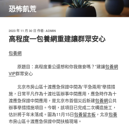
跳
恐怖飢荒
至
主
要
內
發
2023 年 11 月 30 日
作者:
ADMIN
佈
高程度一包養網重建讓群眾安心
容
於
包養網
原題目：高程度重公還想和你我做妾嗎？”建讓
包養網
VIP
群眾安心
北京市房山區十渡應急保證中間為“平急兩用”舉措措
施，日常平凡作為十渡社區辦事中間應用，應急時作為十
渡應急保證中間應用，是北京市首個災后新建
包養網
公共
辦事舉措措施項目。今朝，該項目已完成二次構造施工，
估計將于年末落成。圖為11月15日
包養留言板
，北京
包養
市房山區十渡應急保證中間扶植現場。