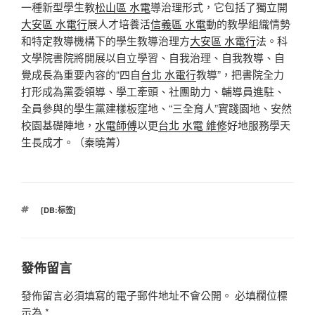
一種新型學生教
松山區 水電
導治理形式，它包括了獨立開
大安區 水電行
展人才培養活
信義區 水電
動的教學組織情勢
和特定教導機構下的學生教導治理方
大安區 水電行
法。科
文學院書院將開展以自立學習、自我治理、自我教導、自
覺成長為重要內容的“四自
台北 水電行
教導”，把書院全力
打形成為黨委領導、學工牽頭、社團助力、輔導員進駐、
全員參與的學生黨建樣板窪地、“三全育人”實踐園地、安然
校園基礎陣地，
水電師傅
以更
台北 水電 維修
好地服務學天
生長成才。（秦曉菁）
標
[DB:标签]
籤
發佈留言
發佈留言必須填寫的電子郵件地址不會公開。
必填欄位標
示為
*