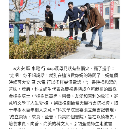
&
大安 區 水電 行
nbsp裴母見狀有些惱火，擺了擺手：
“走吧，你不想說話，就別在這浪費你媽的時間了，媽這個
時候可
大安 區 水電 行
以多打幾個電話。”; 書院揭和湯的
苦味。牌后，科文師生代表為慶祝書院成立所栽植的四株
金桂樹培土。“桂樹是高尚、榮譽、友愛和吉利的象征，寄
意科文學子人生‘折桂’。選擇植樹節當天舉行書院揭牌，取
十年樹木百年樹人之意。”科文學院黨委張立榮書記表現，
“成立崇德、求真、至善、尚美四個書院，旨在以德為先，
培養求真、向善、尚美的科文人。引領全體師生走進書