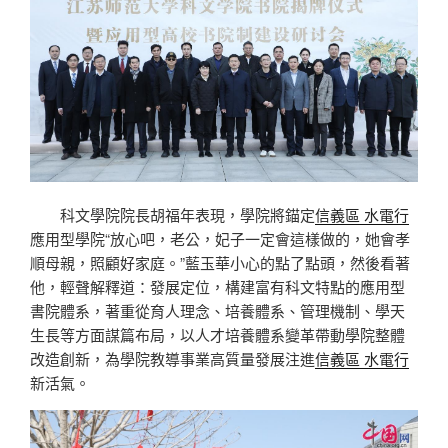
科文學院院長胡福年表現，學院將錨定
信義區 水電行
應用型學院“放心吧，老公，妃子一定會這樣做的，她會孝
順母親，照顧好家庭。”藍玉華小心的點了點頭，然後看著
他，輕聲解釋道：發展定位，構建富有科文特點的應用型
書院體系，著重從育人理念、培養體系、管理機制、學天
生長等方面謀篇布局，以人才培養體系變革帶動學院整體
改造創新，為學院教導事業高質量發展注進
信義區 水電行
新活氣。