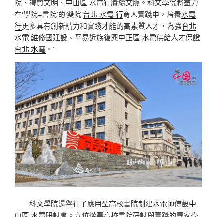
院、禮贊文明、
中山區 水電行
賡續文脈。科文學院將盡力
在‘學院+書院’的‘雙院’
台北 水電 行
育人實踐中，培養
水電
行
更多具有創新精力和實踐才能的高素質人才，為強
台北
水電 維修
國建設、平易近族復興
中正區 水電
供給人才保證
台北 水電
。”
科文學院還舉行了應用型高校書院制建
水電師傅
設
中
山區 水電
研討會。六位從事高校書院研討與實踐的專家學