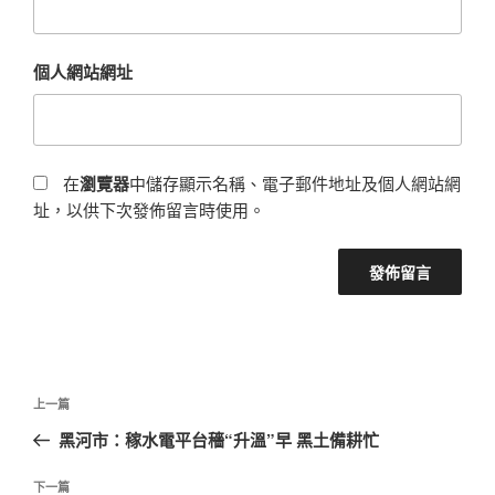
個人網站網址
在
瀏覽器
中儲存顯示名稱、電子郵件地址及個人網站網
址，以供下次發佈留言時使用。
文
上
上一篇
章
一
黑河市：稼水電平台穡“升溫”早 黑土備耕忙
導
篇
覽
文
下
下一篇