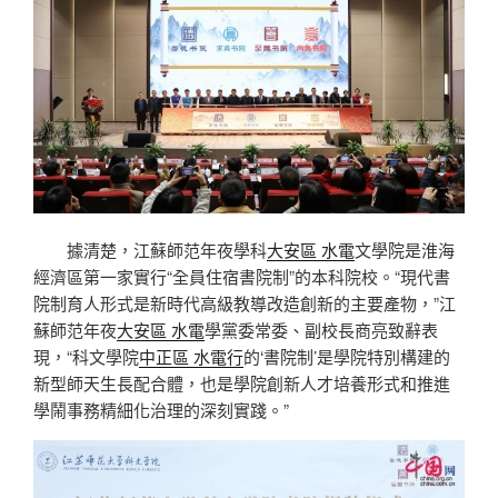
據清楚，江蘇師范年夜學科
大安區 水電
文學院是淮海
經濟區第一家實行“全員住宿書院制”的本科院校。“現代書
院制育人形式是新時代高級教導改造創新的主要產物，”江
蘇師范年夜
大安區 水電
學黨委常委、副校長商亮致辭表
現，“科文學院
中正區 水電行
的‘書院制’是學院特別構建的
新型師天生長配合體，也是學院創新人才培養形式和推進
學鬧事務精細化治理的深刻實踐。”