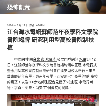
跳
恐怖飢荒
至
主
要
內
發
2024 年 3 月 14 日
作者:
ADMIN
佈
江台灣水電網蘇師范年夜學科文學院
容
於
書院揭牌 研究利用型高校書院制扶
植
中國網/中國
台北 市 水電 行
發展門戶網訊
水電
3月12
日，江蘇師范年夜學科文學院書院揭牌儀
中正區 水電行
式
暨應用型高校書院制建設研討會在潘安湖校區舉行。來自
華東師范年夜學、東南年夜學、西安路況年夜學等9所高校
的嘉賓，以及500余名師生配合見證了“
松山區 水電行
崇
德、求真、至善、尚美”四個書院的揭牌。