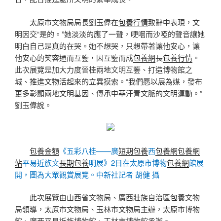
太原市文物局局長劉玉偉在
包養行情
致辭中表現，文
明因交“是的。”她淡淡的應了一聲，哽咽而沙啞的聲音讓她
明白自己是真的在哭。她不想哭，只想帶著讓他安心，讓
他安心的笑容通而互鑒，因互鑒而成
包養網
長
包養行情
。
此次展覽是加大力度晉桂兩地文明互鑒、打造博物館之
城、推進文物活起來的立異摸索。“我們愿以展為媒，發布
更多彰顯兩地文明基因、傳承中華汗青文脈的文明運動。”
劉玉偉說。
包養金額
《五彩八桂——廣
短期包養
西
包養網
包養網
站
平易近族文
長期包養
明展》2日在太原市博物
包養網
館展
開，圖為大眾觀賞展覽。中新社記者 胡健 攝
此次展覽由山西省文物局、廣西壯族自治區
包養
文物
局領導，太原市文物局、玉林市文物局主辦，太原市博物
館、廣西平易近族博物館、玉林市博物館承辦。