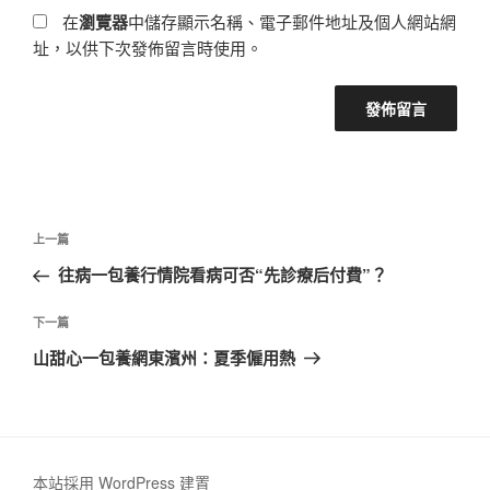
在
瀏覽器
中儲存顯示名稱、電子郵件地址及個人網站網
址，以供下次發佈留言時使用。
文
上
上一篇
章
一
往病一包養行情院看病可否“先診療后付費”？
導
篇
覽
文
下
下一篇
章
一
山甜心一包養網東濱州：夏季僱用熱
篇
文
章
本站採用 WordPress 建置