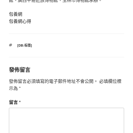
包養網
包養網心得
標
[DB:标签]
籤
發佈留言
發佈留言必須填寫的電子郵件地址不會公開。
必填欄位標
示為
*
留言
*