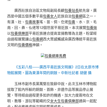
廣西壯族自治區文物局副局長顧
包養站長
航先容，廣
西是中國五個多數平易
包養女人
近族自治
包養網
區之一，
有漢、壯、
包養故事
瑤、苗、侗、仡佬
包養
、水、京、毛
南、回、彝、仫佬等12個世居平易近族。本次展覽
包養妹
以
包養俱樂部
平易近族連合提高宣揚教導為主題，盼望經
由過程展覽讓山
包養網
西大眾感觸感染廣西傳統平易近族
文明的
包養價格
神韻。
包養網車馬費
《五彩八桂——廣西平易近族文明展》2日在太原市博
物館展開，圖為東漢年間的銅鼓。中新社記者 胡健 攝
玉林市副市長黨萬堅在致辭中說，此次玉林市博物館
拔取了館內所躲的銅鼓、首飾、非遺作品等展品停止展
覽，等待經由過程更多如許的機遇，加大力度兩地在文
明、教導、游玩等範疇的交
女大生包養俱樂部
通與一起配
合，配合推進處所文明的繁華成長。