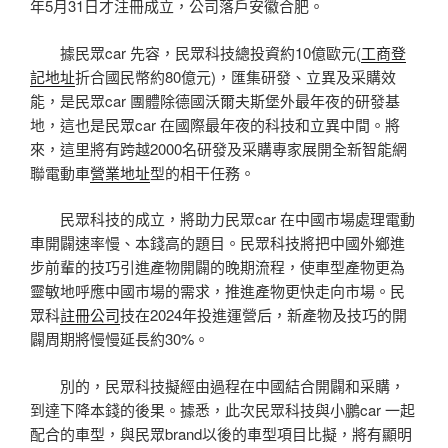
年5月31日才注冊成立，公司落戶安徽合肥。
據民眾car 先容，民眾科技總投資約10億歐元(
工商登
記地址
折合國民幣約80億元)，匯集研發、立異及采購效
能，是民眾car 團體除德國沃爾夫斯堡外最年夜的研發基
地，這也是民眾car 在國際最年夜的科技和立異中間。將
來，這里將有跨越2000名研發及采購專家展開全新智能網
聯電動車
營業地址
型的相干任務。
民眾科技的成立，將助力民眾car 在中國市場處理電動
車開闢速率慢、本錢高的題目。民眾科技將把中國外鄉進
步前輩的技巧引進產物開闢的晚期流程，使車型產物更為
靈敏地呼應中國市場的需求，推進產物更快走向市場。民
眾科
註冊公司
技在2024年投進運營后，新產物及技巧的開
闢周期將慢慢延長約30%。
別的，民眾科技擬經由過程在中國結合開闢和采購，
到達下降本錢的後果。據悉，此次民眾科技與小鵬car 一起
配合的車型，與民眾brand以後的車型項目比擬，將有顯明