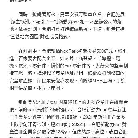
同時，繚繞著蔚來、民眾安徽等整車企業，合肥施展
“鏈主”感化，吸引了一批新動力car 相干財產鏈公司的落
地。依據計劃，合肥打算打造繚繞新橋、下塘、新港打造
“三基地六園區”財產成長格式。
在計劃中，合肥新橋NeoPark初期投資500億元，將引
進上百家要害配套企業，如芯片
工商登記
、半導體、電
機、電池、零部件、慣例的car 零部件等，與蔚來的整車制
造工場一路，構建起了
商業地址出租
一條從原料到整車的
完全財產鏈。而民眾安徽亦表現，將繚繞MEB工場，引進
相干供給商，樹立財產園。
新動
登記地址
力car 財產鏈條上的更多企業正在離開合
肥。前瞻car 研討院的研報顯示，合肥新動力car 積年新注
冊企業多少數字呈動搖性增加趨向，2021年新注冊企業多
少數字創汗青岑嶺，達218家；2022年，合肥新動力car 財
產注冊企業多少數字為135家，但依然處于高位，表白合肥