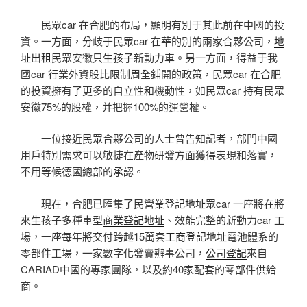
民眾car 在合肥的布局，顯明有別于其此前在中國的投
資。一方面，分歧于民眾car 在華的別的兩家合夥公司，
地
址出租
民眾安徽只生孩子新動力車。另一方面，得益于我
國car 行業外資股比限制周全鋪開的政策，民眾car 在合肥
的投資擁有了更多的自立性和機動性，如民眾car 持有民眾
安徽75%的股權，并把握100%的運營權。
一位接近民眾合夥公司的人士曾告知記者，部門中國
用戶特別需求可以敏捷在產物研發方面獲得表現和落實，
不用等候德國總部的承認。
現在，合肥已匯集了民
營業登記地址
眾car 一座將在將
來生孩子多種車型
商業登記地址
、效能完整的新動力car 工
場，一座每年將交付跨越15萬套
工商登記地址
電池體系的
零部件工場，一家數字化發賣辦事公司，
公司登記
來自
CARIAD中國的專家團隊，以及約40家配套的零部件供給
商。