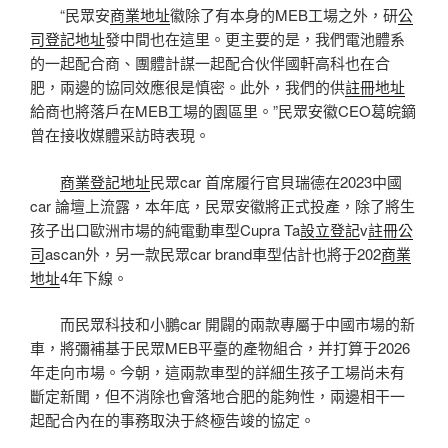
“民眾安
商業地址
徽除了有本身的MEB工場之外，研
公
司登記地址
發中間也在這里。更主要的是，我們電池體系
的一起配合商、團體計謀一起配合伙伴國軒高科也在合
肥，兩邊的協同效應很是慎密。此外，我們的供
註冊地址
給商也將落戶在MEB工場的園區里。”民眾安徽CEO葛皖鏑
曾在接收媒體采訪時表現。
商業登記地址
民眾car 首席履行官貝瑞德在2023中國
car 論壇上流露，本年底，民眾安徽將正式投產，除了將生
孩子出口歐洲市場的純電動車型Cupra Ta
設立登記
v
註冊公
司
ascan外，另一款民眾car brand車型估計也將于202
商業
地址
4年下線。
而民眾科技和小鵬car 開闢的兩款專屬于中國市場的新
車，將彌補基于民眾MEB平臺的產物組合，并打算于2026
年走向市場。今朝，這兩款車型的詳細生孩子工場尚未有
斷定新聞，但不消除也會落地合肥的能夠性，兩邊相干一
起配合內在的事務取決于終極告竣的協定。