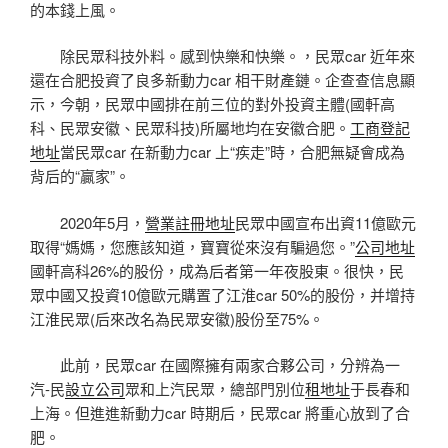
的本錢上風。
除民眾科技外料。感到快樂和快樂。，民眾car 近年來
還在合肥投資了良多新動力car 相干財產鏈。企查查信息顯
示，今朝，民眾中國排在前三位的對外投資主體(國軒高
科、民眾安徽、民眾科技)所屬地均在安徽合肥。
工商登記
地址
當民眾car 在新動力car 上“疾走”時，合肥無疑會成為
背后的“贏家”。
2020年5月，
營業註冊地址
民眾中國宣布出資11億歐元
取得“媽媽，您應該知道，寶寶從來沒有騙過您。”
公司地址
國軒高科26%的股份，成為后者第一年夜股東。很快，民
眾中國又投資10億歐元購置了江淮car 50%的股份，并增持
江淮民眾(后來改名為民眾安徽)股份至75%。
此前，民眾car 在國際擁有兩家合夥公司，分辨為一
汽-民
設立公司
眾和上汽民眾，總部門別位
租地址
于長春和
上海。但進進新動力car 時期后，民眾car 將重心放到了合
肥。