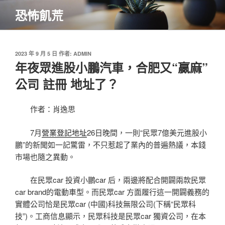
跳
恐怖飢荒
至
主
要
內
發
2023 年 9 月 5 日
作者:
ADMIN
佈
年夜眾進股小鵬汽車，合肥又“贏麻”
容
於
公司 註冊 地址了？
作者：肖逸思
7月
營業登記地址
26日晚間，一則“民眾7億美元進股小
鵬”的新聞如一記驚雷，不只惹起了業內的普遍熱議，本錢
市場也隨之異動。
在民眾car 投資小鵬car 后，兩邊將配合開闢兩款民眾
car brand的電動車型。而民眾car 方面履行這一開闢義務的
實體公司恰是民眾car (中國)科技無限公司(下稱“民眾科
技”)。工商信息顯示，民眾科技是民眾car 獨資公司，在本