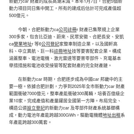
新動力car 財產的成長高潮未減。本年1月7日，合肥5個新
動力項目同日集中開工，所有的建成后估計可完成產值超
500億元。
今朝，合肥新動力ca
公司註冊
r 財產已集聚規上企業
300多家，包含比亞迪、蔚來、民眾安徽、合肥長安、安凱
ca
營業地址
r 等6
公司登記
家整車制造企業，以及國軒高
科、中立異航、巨一科
註冊地址
技等要害配套企業。構成
涵蓋整車、電池電機、激光雷達等要害零部件、充電基本
舉措措施和電池收受接管等配套財產的完全財產鏈。
在新動力car 時期，合肥逐步成為中國car 邦畿中的主
要一極。依據合肥計劃，力爭到2025年全市新動力car 財產
範圍衝破7000億元，整車產能衝破300萬輛，培養百億級企
業10家，完成產值和產量躍居全國第一方陣。布局完全、
構造公道
設立登記
的新動力car 及零部件財產系統基礎構
成，動力電池年產能跨越300GWh，驅動電機體
地址出租
系
年產能跨越300萬套。