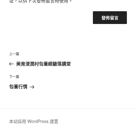
址，以供下次發佈留言時使用。
文
上
上一篇
章
一
美育浸潤村包養經驗落講堂
導
篇
覽
文
下
下一篇
章
一
包養行情
篇
文
章
本站採用 WordPress 建置