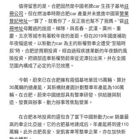
值得留意的是，合肥固然是中國老牌car 生孩子基地
註
冊公司
，但在燃油車時期合肥car 產量并未進進中國第
營業
登記地址
一“算了，就看你了，反正我也幫不了我媽。”裴
註
冊地址
母難過的說道。梯隊，與長春、武漢、廣州、重
慶、北京等城市有著較年夜的差距。但在2019年國度補助
年夜幅退坡，以新動力car 為主的新權勢車企遭受“至暗時
辰”時，合肥逆周期投資，經由過程疾速果斷的年夜額的風
險投資，把頭部造車新權勢蔚來從泥潭拉出來，并在全國
范圍內構成了必定的示范效應。
今朝，蔚來已在合肥擁有兩個基地單班15萬輛、算計
30萬輛的總產能，其新橋財產園計劃整車年產能為100萬
輛。在合肥，蔚來中國總部具有整車研發、供給鏈與制
造、發賣與辦事、動力辦事等焦點營業。
在合肥本地投資的還包含了當下中國新動力car 銷量最
高的車企比亞迪，它的合肥基地建成后，年產能將到達110
萬輛。此外合肥長安、安凱客車等整車企業，亦在加快新
動力轉型。