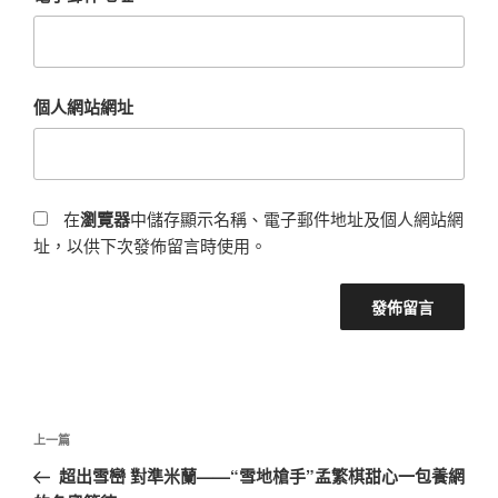
個人網站網址
在
瀏覽器
中儲存顯示名稱、電子郵件地址及個人網站網
址，以供下次發佈留言時使用。
文
上
上一篇
章
一
超出雪巒 對準米蘭——“雪地槍手”孟繁棋甜心一包養網
導
篇