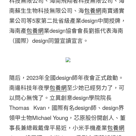
科技無限公司、海南飛翔者科技無限公司、海
南蘇生生物科技無限公司、海
包養網
南寶通實
業公司等5家第二批省級產業design中間授牌，
海南產
包養網
業design協會會長劉振代表海南
（國際）design同盟宣讀宣言。
隨后，2023年全國design師年夜會正式啟動。
南邊科技年夜學
包養網
至少她已經努力了，可
以問心無愧了。立異創意design學院院長
Thomas Kvan，國際有名design師、design界
領甲士物Michael Young，芯原股份開創人、董
事長兼總裁戴偉平易近，小米手機產業
包養網