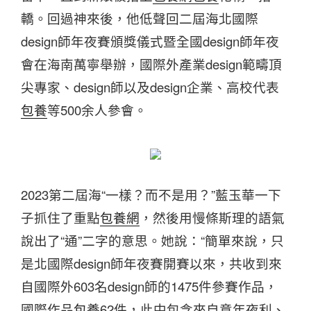
轎。回過神來後，他低聲回二屆海北國際
design師年夜賽頒獎儀式暨全國design師年夜
會在海南萬寧舉辦，國際外產業design範疇頂
尖專家、design師以及design企業、高校代表
包養
等500余人參會。
2023第二屆海“一樣？而不是用？”藍玉華一下
子抓住了重點
包養網
，然後用慢條斯理的語氣
說出了“通”二字的意思。她說：“簡單來說，只
是北國際design師年夜賽開賽以來，共收到來
自國際外603名design師的1475件參賽作品，
國際作品
包養
62件，此中包含來自意年夜利、