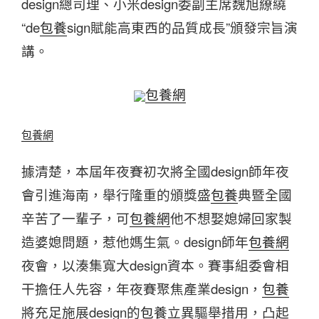
design總司理、小米design委副主席魏旭繚繞
“de
包養
sign賦能高東西的品質成長”頒發宗旨演
講。
包養網
包養網
據清楚，本屆年夜賽初次將全國design師年夜
會引進海南，舉行隆重的頒獎盛
包養
典暨全國
辛苦了一輩子，可
包養網
他不想娶媳婦回家製
造婆媳問題，惹他媽生氣。design師年
包養網
夜會，以湊集寬大design資本。賽事組委會相
干擔任人先容，年夜賽聚焦產業design，
包養
將充足施展design的
包養
立異驅舉措用，凸起