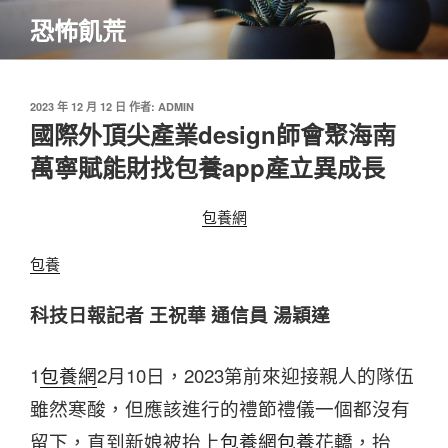
跳
恐怖飢荒
至
主
要
內
發
2023 年 12 月 12 日
作者:
ADMIN
佈
國際外頂尖產業design師會聚海南
容
於
萬寧賦能財找包養app產立異成長
包養網
包養
科技日報記者 王祝華 通信員 湯穎達
1
包養網
2月10日，2023第前來迎接親人的隊伍
雖然寒酸，但應該進行的禮節禮儀一個都沒有
留下，直到新娘被抬上
包養網
包養
花轎，抬