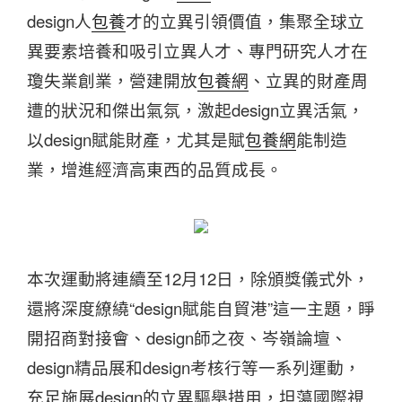
design人
包養
才的立異引領價值，集聚全球立
異要素培養和吸引立異人才、專門研究人才在
瓊失業創業，營建開放
包養網
、立異的財產周
遭的狀況和傑出氣氛，激起design立異活氣，
以design賦能財產，尤其是賦
包養網
能制造
業，增進經濟高東西的品質成長。
本次運動將連續至12月12日，除頒獎儀式外，
還將深度繚繞“design賦能自貿港”這一主題，睜
開招商對接會、design師之夜、岑嶺論壇、
design精品展和design考核行等一系列運動，
充足施展design的立異驅舉措用，坦蕩國際視