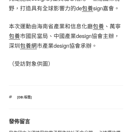
野，打造具有全球影響力的de
包養
sign嘉會。
本次運動由海南省產業和信息化廳
包養
、萬寧
包養
市國民當局、中國產業design協會主辦，
深圳
包養網
市產業design協會承辦。
（受訪對象供圖）
標
[DB:标签]
籤
發佈留言