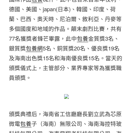
德國、美國、japan(日本)、韓國、印度、荷
蘭、巴西、奧天時、尼泊爾、敘利亞、丹麥等
多個國度和地域的作品。顛末劇烈比賽，共有
77名獲獎者鋒芒畢露，此中
包養
金質獎3名、
銀質獎
包養網
5名、銅質獎20名、優良獎19名
及海南出色獎15名和海南優良獎15名。當天的
頒獎儀式上，主管部分、業界專家等為獲獎職
員頒獎。
頒獎典禮后，海南省工信廳廳長劉立武為芯原
微電
包養
子（海南）無限公司、海南海控特玻