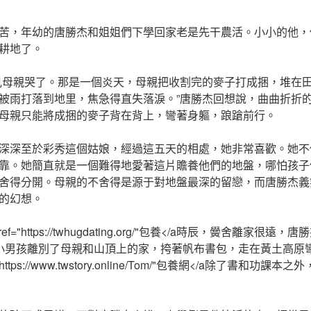
苦，年幼的唐勝杰和姐姐們下學回家老是先干農活。小小的他，
耕地了。
見母親哭了。那是一個炎天，母親把收割完的麥子打成捆，堆在
被雨打落到地里，焦急得直失落淚。”唐勝杰回想說，曲曲折折
母親只能將成捆的麥子背在背上，彎著身軀，踉蹌前行。
深深至於彩秀這個姑娘，經過這五天的相處，她非常喜歡。她不
靠。她簡直就是一個難得地愛著這片贍養他們的地盤，哪怕孩子
舍得分開。母親的不舍得是源于對地盤最深的留戀，而唐勝杰義
的幻想。
ef="https://twhugdating.org/"包養</a時辰，黌舍離家
小男孩離別了母親和山頂上的家，挎著帆布書包，走在黃土高原
https://www.twstory.online/Tom/"包養網</a除了書和功