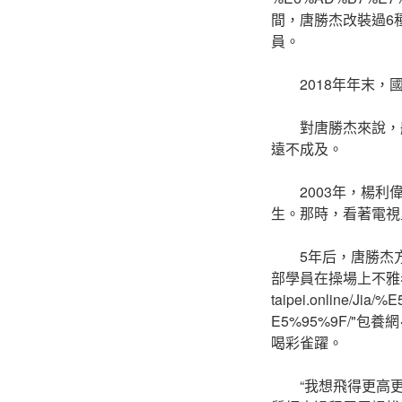
間，唐勝杰改裝過6
員。
2018年年末
對唐勝杰來說，航<a
遠不成及。
2003年，楊
生。那時，看著電視
5年后，唐勝杰
部學員在操場上不雅看直播，
taipei.online/
E5%95%9F/"
喝彩雀躍。
“我想飛得更高