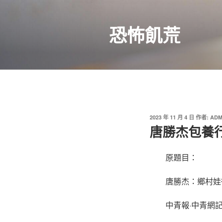
跳
至
恐怖飢荒
主
要
內
容
發
2023 年 11 月 4 日
作者:
ADM
佈
唐勝杰包養
於
原題目：
唐勝杰：鄉村娃
中青報·中青網