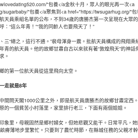
ps://twlovedating520.com/"包養</a金秋十月，眾人的眼光再一次<a
og.org/sugarbaby/"包養</a聚焦到<a href="https://twsugarhug
航天員乘組名單的公布，不到34歲的唐勝杰第一次呈現在大眾
：“這么年青！”“我的同齡人也要飛天了！”
、三“總之，這行不通。”裴母渾身一震。批航天員構成的飛翔乘
年青的航天員。他的故鄉甘肅自古以來就有著“敦煌飛天”的神話
求。
鄉的第一位航天員從這里飛向太空。
一走就是8年
中間問天閣1000公里之外，即是航天員唐勝杰的故鄉甘肅定西。1
原的一個貧苦小村落里，家里排行老三，下面有兩個姐姐。
印象里，母親固然是鄉村婦女，但她悲觀又能干。日常平凡，她
4畝瘠薄地步里繁忙。只要到了農忙時節，在縣城任務的父親才