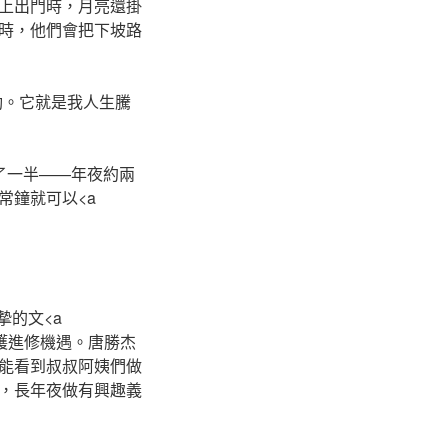
上出門時，月亮還掛
時，他們會把下坡路
勁。它就是我人生騰
了一半——年夜約兩
常鐘就可以<a
了深摯的文<a
誨他要愛護進修機遇。唐勝杰
能看到叔叔阿姨們做
，長年夜做有興趣義