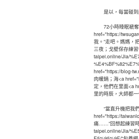
是以，每當碰到
72小時睡眠褫
href="https://twsu
我。”走吧。媽媽，
三夜；戈壁保存練習中，他
taipei.online/
%E4%BF%82%E7
href="https:/
肉暖鍋；海<a href="
定，他們在里面<a href
里的時辰，大師都一
“當直升機把我
href="https://taiw
痛……”回想起練習時的快活和
taipei.online/
E5%95%9F/"包