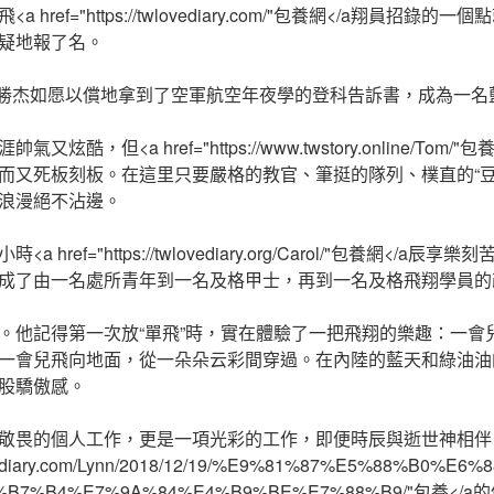
 href="https://twlovediary.com/"包養網</a翔員招
疑地報了名。
，唐勝杰如愿以償地拿到了空軍航空年夜學的登科告訴書，成為一名
炫酷，但<a href="https://www.twstory.online/Tom
而又死板刻板。在這里只要嚴格的教官、筆挺的隊列、樸直的“豆
浪漫絕不沾邊。
 href="https://twlovediary.org/Carol/"包養網</
成了由一名處所青年到一名及格甲士，再到一名及格飛翔學員的
。他記得第一次放“單飛”時，實在體驗了一把飛翔的樂趣：一會
一會兒飛向地面，從一朵朵云彩間穿過。在內陸的藍天和綠油油
股驕傲感。
敬畏的個人工作，更是一項光彩的工作，即便時辰與逝世神相伴
sugardiary.com/Lynn/2018/12/19/%E9%81%87%E5%88%B0%E
%B7%B4%E7%9A%84%E4%B9%BE%E7%88%B9/"包養<