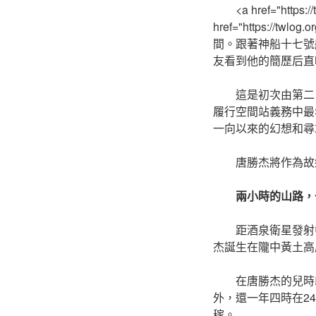
<a href="htt
href="https://twl
間。跟著神船十七號
友看到他的簡歷后直呼
這是初次由第二
履行空間站義務中最
一向以來的幻想和尋
唐勝杰將作為故
兩小時的山路，
距酒泉衛星發射
杰誕生在隴中黃土高
在唐勝杰的兒時
外，還一年四時在2
稼。