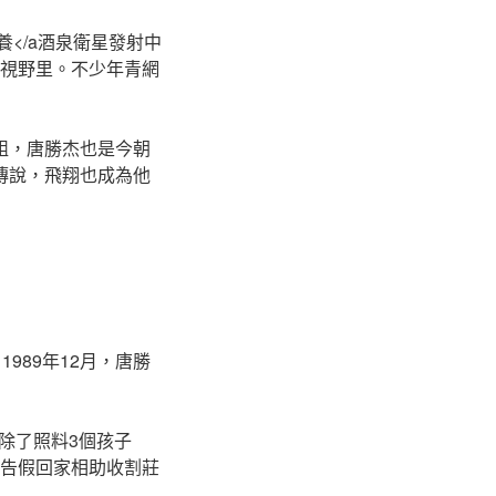
.org/"包養</a酒泉衛星發射中
的視野里。不少年青網
組，唐勝杰也是今朝
傳說，飛翔也成為他
989年12月，唐勝
除了照料3個孩子
幹告假回家相助收割莊