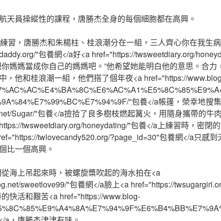
航天員操縱性的課程，唐勝杰全身的每個細胞都在高興。
奪練習，唐勝杰和朱楊柱、桂浪潮分在一組，三人齊心你在我生病
gardaddy.org/"包養網</a好<a href="https://twsweetdiary.org/ho
把你媽媽當成你自己的媽媽吧。”他希望她能明白他的意思。合力
和桂浪潮一組，他們搭了個年夜<a href="https://www.blog
Jia/%E7%AC%AC%E4%BA%8C%E6%AC%A1%E5%8C%85%E9%
%9A%84%E7%99%BC%E7%94%9F/"包養</a帳篷，榮幸地
/blog-tw.net/Sugar/"包養</a撿拾了良多樹枝燃起篝火，用隨身
https://twsweetdiary.org/honeydating/"包養</a上練
="https://twlovecandy520.org/?page_id=30"包養網<
個比一個高興。
們從海上吊起來時，被螺旋槳吹起的海水拍在<a
anlog.net/sweetlove99/"包養網</a臉上<a href="https://twsugargir
艱苦<a href="https://www.blog-
Jia/%E5%8C%85%E9%A4%8A%E7%94%9F%E6%B4%BB%E7%
養網</a，唐勝杰津津有味。