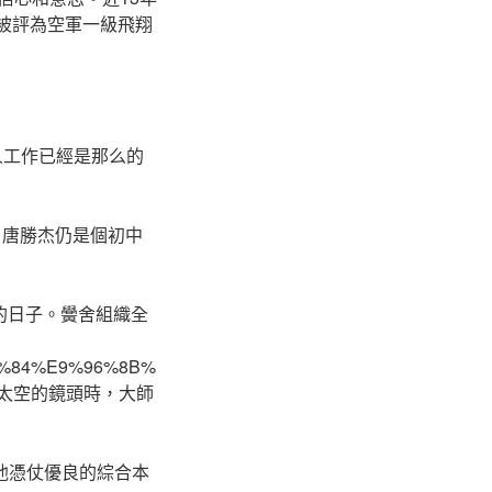
，被評為空軍一級飛翔
員這一個人工作已經是那么的
，唐勝杰仍是個初中
的日子。黌舍組織全
9A%84%E9%96%8B%
向太空的鏡頭時，大師
他憑仗優良的綜合本