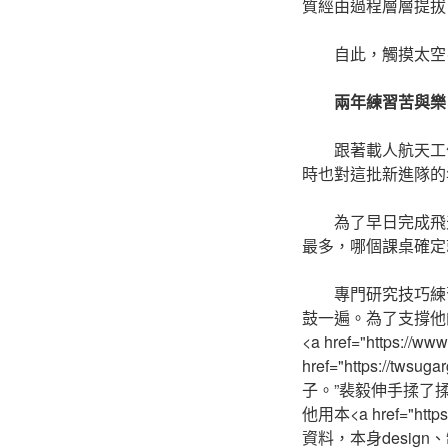
質經由過程層層提拔
自此，觸摸太空<a h
兩年練習苦與樂
跟著載人航天工
時也對這批新進隊的
為了早日完成飛
最多，哪個課桌確定
專門研究技巧練
鼓一遍。為了支撐他
<a href="https:/
href="https:/
子。”裴毅伸手揉了
他用本<a href="ht
資料，本身desi