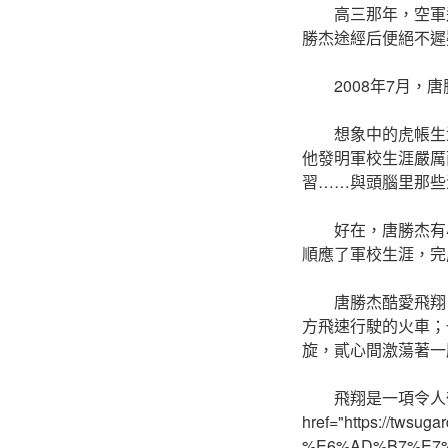
高三那年，空軍飛<a
勝杰途經后便絕不遲
2008年7月
想象中的虎帳生涯帥氣又
他發明軍校生涯嚴厲
習……與頭腦里那些
好在，唐勝杰有小時<a
順應了軍校生涯，完
唐勝杰酷愛飛翔
方飛速行駛的火車；
旋，貳心間激蕩著一
飛翔是一項令人
href="https://tw
%E6%AD%B7%E7