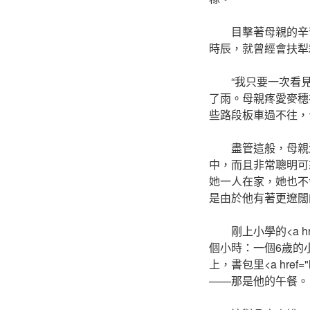
目擊著母親的辛
時辰，就曾經會扶犁
“我只要一次看
了雨。母親疼愛麥穗
些路段板車過不往，
盡管這般，母親
中，而且非常聰明可
她一人在家，她也不
是由於他有著更遼闊
剛上小學的<a hr
個小時：一個6歲的
上，書包里<a href="
——那是他的午餐。