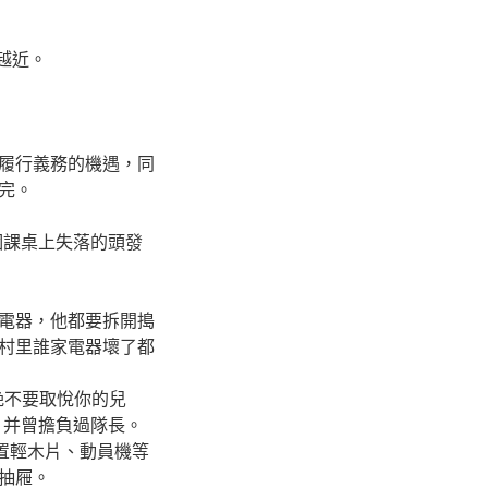
越來越近。
履行義務的機遇，同
完。
個課桌上失落的頭發
電器，他都要拆開搗
村里誰家電器壞了都
的，今晚不要取悅你的兒
，并曾擔負過隊長。
有的補助購置輕木片、動員機等
了抽屜。