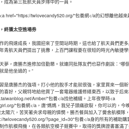
，成為第三批航天員步隊中的一員。
ref="https://twlovecandy520.org/"包養網</a的幻想離他
，終獲太空進場券
作的飛速成長，我國迎來了空間站時期，這也給了航天員們更多
年青航天員們提出了挑釁，上百門課程要在很短的時光內敏捷學
天夢，唐勝杰進修加倍勤懇。就連同批隊友們也惡作劇說：“哪
就是他坐過的。”
習是唐勝杰的強項。打小他的脫手才能就很強，家里買來一個新
的喜好，父親特地給他買了一套電器維護修繕東西，以致于后來
/www.taiwanblog.net/Amber/"包養</a找他補綴。上年夜學時<a
/twsugargirl.org/"包養網</a，唐“媽媽，我兒子頭痛欲裂，你可以
揉太陽穴，苦笑著央求母親的憐憫。勝杰餐與加入了黌舍航模隊
tps://twlovecandy520.org/?page_id=30"包養</a身的所
gn、制作航模飛機，在各類航空模子競賽中，取得的獎牌證書塞滿