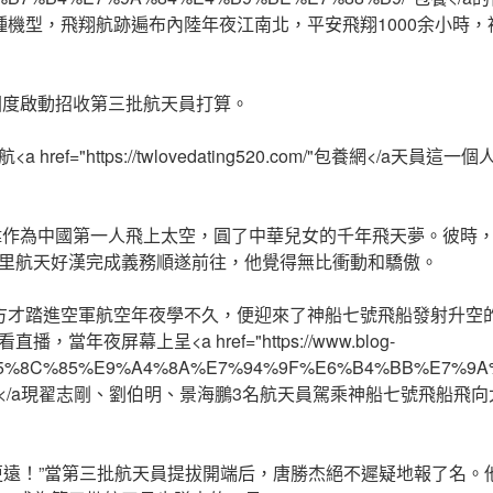
種機型，飛翔航跡遍布內陸年夜江南北，平安飛翔1000余小時
，國度啟動招收第三批航天員打算。
 href="https://twlovedating520.com/"包養網</a天
利偉作為中國第一人飛上太空，圓了中華兒女的千年飛天夢。彼時
里航天好漢完成義務順遂前往，他覺得無比衝動和驕傲。
方才踏進空軍航空年夜學不久，便迎來了神船七號飛船發射升空
當年夜屏幕上呈<a href="https://www.blog-
Jia/%E5%8C%85%E9%A4%8A%E7%94%9F%E6%B4%BB%E7%
包養網</a現翟志剛、劉伯明、景海鵬3名航天員駕乘神船七號飛船飛
更遠！”當第三批航天員提拔開端后，唐勝杰絕不遲疑地報了名。