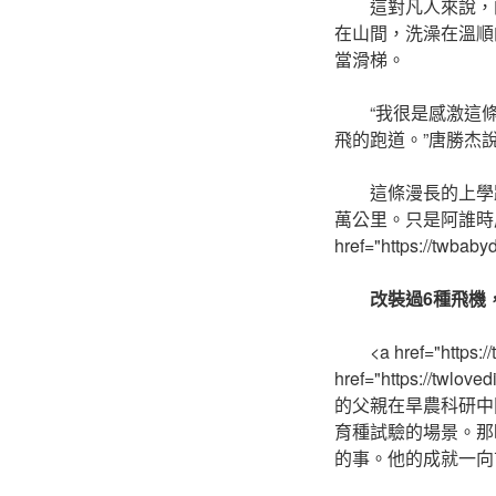
這對凡人來說，
在山間，洗澡在溫順
當滑梯。
“我很是感激這
飛的跑道。”唐勝杰
這條漫長的上學
萬公里。只是阿誰時
href="https://tw
改裝過6種飛機，
<a href="ht
href="https:/
的父親在旱農科研中
育種試驗的場景。那
的事。他的成就一向