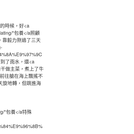
的時候，好<a
neydating/"包養</a照顧
，靠毅力熬過了三天
-
A4%8A%E9%97%9C
搜集到了雨水，還<a
攜帶的牛肉干做主菜，煮上了牛
習時，密閉的前往艙在海上飄搖不
/a只感到天旋地轉，但跳進海
l.org/"包養</a特殊
9A%84%E9%96%8B%