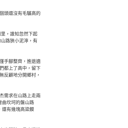
個頭還沒有毛驢高的
田里，誰知忽然下起
的山路狹小泥濘，有
僅手腳整齊，進退適
們都上了高中，留下
無反顧地分開鄉村，
很遠，唐勝杰需求在山路上走兩
彎曲坎坷的盤山路
課本之外，還有幾塊高粱饃