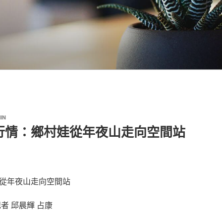
IN
行情：鄉村娃從年夜山走向空間站
從年夜山走向空間站
記者 邱晨輝
占康