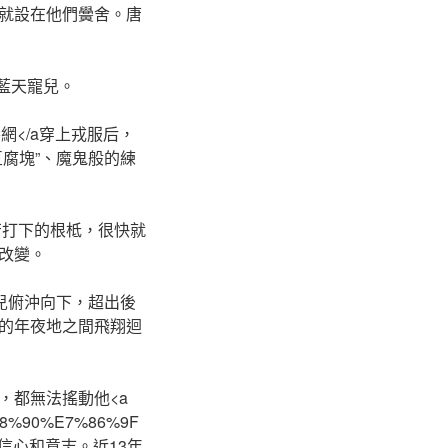
錄的一個點就設在他們黌舍。唐
藍天寵兒。
/"包養網</a穿上戎服后，
腐塊”、魔鬼般的練
a辰享樂刻苦打下的根柢，很快就
改變。
兒俯沖向下，超出後
的年夜地之間飛翔迴
，都無法搖動他<a
6%88%90%E7%86%9F
/a的信心和意志。近13年