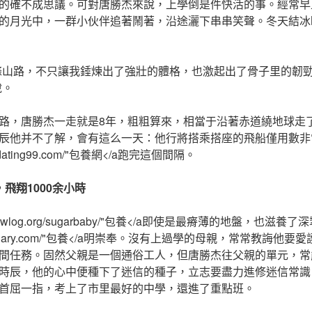
的確不成思議。可對唐勝杰來說，上學倒是件快活的事。經常早
的月光中，一群小伙伴追著鬧著，沿途灑下串串笑聲。冬天結冰
條山路，不只讓我錘煉出了強壯的體格，也激起出了骨子里的韌
說。
路，唐勝杰一走就是8年，粗粗算來，相當于沿著赤道繞地球走
辰他并不了解，會有這么一天：他行將搭乘搭座的飛船僅用數非
babydating99.com/"包養網</a跑完這個間隔。
飛翔1000余小時
tps://twlog.org/sugarbaby/"包養</a即使是最瘠薄的地盤，也滋養
/twlovediary.com/"包養</a明崇奉。沒有上過學的母親，常常教
間任務。固然父親是一個通俗工人，但唐勝杰往父親的單元，常
時辰，他的心中便種下了迷信的種子，立志要盡力進修迷信常識
首屈一指，考上了市里最好的中學，還進了重點班。