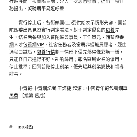
社區展開一次實際宣講；介入一次志愿辦事；提出一項任
務提出，凝聽居平易近呼聲。
實行停止后，各街鎮團(工)委供給表示情形先容，團普
陀區委出具見習實行判定看法。對于判定優良的
包養
先
生，結業后餐與加入普陀區公事員、工作單元、儲蓄
包養
網
人才
包養網VIP
、社會任務者及當局非編職員應考，經由
過程口試后，
包養行情
劃一情形下優先落得像彩煥一樣，
只能怪自己過得不好。斟酌錄用；報名區屬企業的僱用，
停止推舉；回到普陀停止創業，優先賜與創業攙扶和領導
辦事。
中青報·中青網記者 王燁捷 起源：中國青年報
包養網車
馬費
【編纂:葛成】
標
[DB:标签]
籤