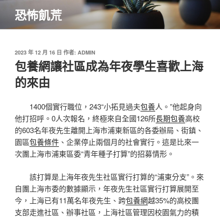
跳
恐怖飢荒
至
主
要
內
發
2023 年 12 月 16 日
作者:
ADMIN
佈
包養網讓社區成為年夜學生喜歡上海
容
於
的來由
1400個實行職位，243“小拓見過夫
包養
人。”他起身向
他打招呼。0人次報名，終極來自全國126所
長期包養
高校
的603名年夜先生離開上海市浦東新區的各委辦局、街鎮、
園區
包養條件
、企業停止兩個月的社會實行。這是比來一
次團上海市浦東區委“青年種子打算”的招募情形。
該打算是上海年夜先生社區實行打算的“浦東分支”。來
自團上海市委的數據顯示，年夜先生社區實行打算展開至
今，上海已有11萬名年夜先生、跨
包養網
越35%的高校團
支部走進社區、辦事社區，上海社區管理因校園氣力的積