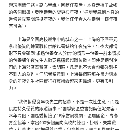
游玩團體任務。高心瑩說，回籍任務后，本身走遍了故鄉
的各個鄉鎮，發明崇明的變更很年夜，“這讓我感到本身的
進修晉陞空間還挺年夜的，我信任年青人在崇明一樣年夜
有可為”。
上海是全國高校最集中的城市之一，上海的下層單元
拿出優質的練習職位供給
包養妹
給年夜先生，年夜大都情
形下只會碰到“求過
包養女人
於供”的情形—
包養
—前來請求
的
包養網
年夜先生人數要遠遠超越職位數。即使是絕對冷
門的上海郊區奉賢區、崇明區，凡是也不太會
包養
碰到招
不到人的為難。但記者留意到，上海每個區都在盡力讓本
身的年夜先生社區實行打算操縱起來更靠譜、更有吸引
力。
“我們對優良年夜先生的招募，不是一次性生意，而是
供給持久優質的跟蹤辦事。”團靜安區委書記吳佳妮先容，
本年冷假，團區委對接了16家當局機關、區屬國企、青聯
青企協等，拿出400多個面向高校的練習、掛職、失業職
位，
包養甜心網
“把優質企業，包含外資、國企和機關的一