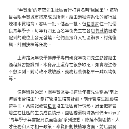
“奉賢版”的年夜先生社區實行打算名叫“鳳回巢”，該項
目著眼奉賢城市將來成長所需，經由過程體系化的實行錘
煉和本質培育，發明一批、儲蓄一批、留
包養網
住一批優
良青年學子。每年有四五百名年夜先生在各
包養感情
自婚
配到的職位上發光發燒，他們直接介入社區辦事、村落復
興、計劃扶植等任務。
上海路況年夜學傳佈學專門研究年夜四先生顧懿經由
過程練習認識到，本身身上還存在很多缺乏，如實際進修
不敷深刻、對時政不敷敏感、義務
包養價格
單一難以均衡
等。
值得留意的是，團奉賢區委把這些年夜先生稱為“南上
海城市管培生”，制訂管培生培育計劃，制作管培生跟蹤培
育手冊，具體記載管
包養
培生社區實行情形，周全把握管
培生在社區的生長成長情形。團區委還特殊為他們design了
“青年學子與書記局長面臨面”系列運動，繚繞奉賢區情、人
才任務和人才相干政策、奉賢計劃扶植等方面，前后展開