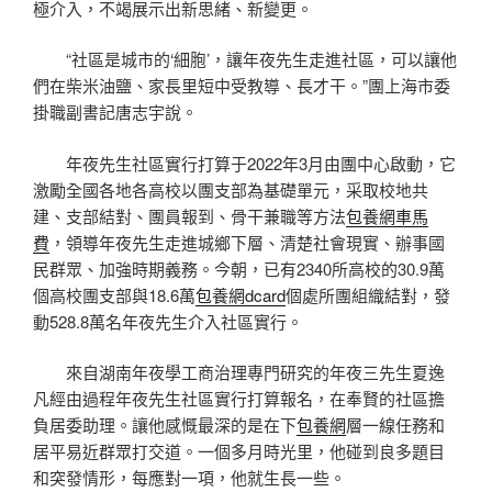
極介入，不竭展示出新思緒、新變更。
“社區是城市的‘細胞’，讓年夜先生走進社區，可以讓他
們在柴米油鹽、家長里短中受教導、長才干。”團上海市委
掛職副書記唐志宇說。
年夜先生社區實行打算于2022年3月由團中心啟動，它
激勵全國各地各高校以團支部為基礎單元，采取校地共
建、支部結對、團員報到、骨干兼職等方法
包養網車馬
費
，領導年夜先生走進城鄉下層、清楚社會現實、辦事國
民群眾、加強時期義務。今朝，已有2340所高校的30.9萬
個高校團支部與18.6萬
包養網dcard
個處所團組織結對，發
動528.8萬名年夜先生介入社區實行。
來自湖南年夜學工商治理專門研究的年夜三先生夏逸
凡經由過程年夜先生社區實行打算報名，在奉賢的社區擔
負居委助理。讓他感慨最深的是在下
包養網
層一線任務和
居平易近群眾打交道。一個多月時光里，他碰到良多題目
和突發情形，每應對一項，他就生長一些。