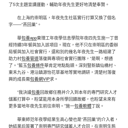
了5次主題宣講運動，輔助年夜先生更好地清楚奉賢。
在上海的崇明區，年夜先生社區實行打算又換了個名
字——“燕回巢”。
華
包養app
東理工年夜學信息學院年夜四先生施一丁曾
經持續3年餐與加入該項目。現在，他不只在崇明區的委辦
局餐與加入社會實行，還和別的幾名年夜先生一路組建了
助力村
包養管道
落復興專項社會實行團隊，“是啊，想通
了。”藍玉
包養條件
華肯定地點點頭。深刻豎新鎮仙橋村、
東禾九谷、港沿鎮源怡花草基地等實地調研，清楚村落復
興的成長需
包養網VIP
求。
“我決議
包養
回故鄉任務并介入到本年的專門研究人才
儲蓄打算中，盼望能用本身所學回饋故鄉，也盼望未來有
更多當地年夜先生前往崇明。”施一
包養軟體
丁說。
華東師范年夜學結業生高心瑩也是“燕回巢”的介入者，
她結業后簽署了崇明專門研究儲蓄人才合同，在崇明生態