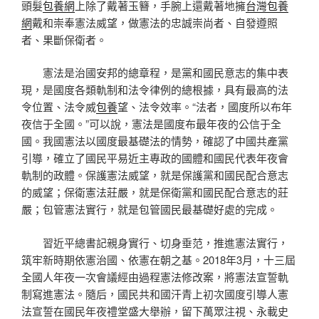
頭髮
包養網
上除了戴著玉簪，手腕上還戴著地擁
台灣包養
網
戴和崇奉憲法威望，做憲法的忠誠崇尚者、自發遵照
者、果斷保衛者。
憲法是治國安邦的總章程，是黨和國民意志的集中表
現，是國度各類軌制和法令律例的總根據，具有最高的法
令位置、法令威
包養
望、法令效率。“法者，國度所以布年
夜信于全國。”可以說，憲法是國度布最年夜的公信于全
國。我國憲法以國度最基礎法的情勢，確認了中國共產黨
引導，確立了國民平易近主專政的國體和國民代表年夜會
軌制的政體。保護憲法威望，就是保護黨和國民配合意志
的威望；保衛憲法莊嚴，就是保衛黨和國民配合意志的莊
嚴；包管憲法實行，就是包管國民最基礎好處的完成。
習近平總書記親身實行、切身垂范，推進憲法實行，
筑牢新時期依憲治國、依憲在朝之基。2018年3月，十三屆
全國人年夜一次會議經由過程憲法修改案，將憲法宣誓軌
制寫進憲法。隨后，國民共和國汗青上初次國度引導人憲
法宣誓在國民年夜禮堂盛大舉辦，留下萬眾注視、永載史