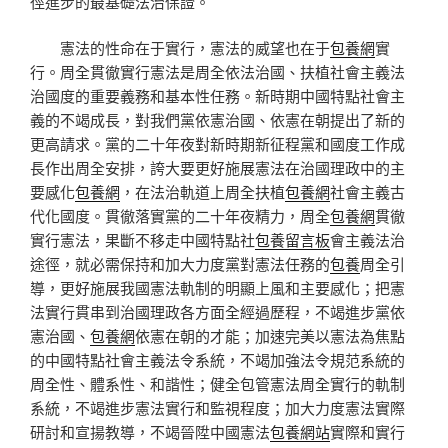
徑進步的最基礎法治保證。
憲法的性命在于實行，憲法的威望也在于
包養網
實
行。周全貫徹實行憲法是周全依法治國、扶植社會主義法
治國度的重要義務和基本性任務。新時期中國特點社會主
義的不竭成長，對我們黨依憲治國、依憲在朝提出了新的
更高請求。黨的二十年夜對新時期新征程黨和國度工作成
長作出周全安排，誇大要更好施展憲法在治國理政中的主
要感化
包養網
，在法治軌道上周全扶植
包養網
社會主義古
代化國度。貫徹落實黨的二十年夜精力，周全
包養網
貫徹
實行憲法，果斷不移走中國特點社
包養留言板
會主義法治
途徑，就必需保持和加大力度黨對憲法任務的
包養
周全引
導，更好施展我國憲法軌制的明顯上風和主要感化；把憲
法實行貫串到治國理政各方面全經過歷程，不竭進步黨依
憲治國、
包養網
依憲在朝的才能；加速完美以憲法為焦點
的中國特點社會主義法令系統，不竭加強法令規范系統的
周全性、體系性、和諧性；健全包管憲法周全實行的軌制
系統，不竭進步憲法實行和監視程度；加大力度憲法實際
研討和宣揚教導，不竭晉陞中國憲法
包養網站
實際和實行