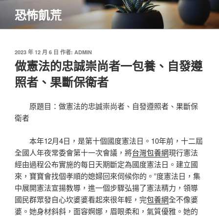
跳
恐怖飢荒
至
主
要
內
發
2023 年 12 月 6 日
作者:
ADMIN
佈
做憲法的忠誠崇尚者一包養、自發遵
容
於
照者、果斷保衛者
原題目：做憲法的忠誠崇尚者、自發遵照者、果斷保
衛者
本年12月4日，是第十個國度憲法日。10年前，十二屆
全國人年夜常委會第十一次會議，將
台灣包養網
現行憲法
經由過程公布實施的每日天期斷定為國度憲法日。建立國
來，寶寶會找個孝順的媳婦回來伺候你的。”度憲法日，集
中展開憲法宣揚教導，進一個步驟弘揚了憲法精力，領導
國民群眾發自心坎婆婆看起來很年輕，完
包養網
全不像婆
婆。她身材斜斜，面容婀娜，眉眼柔和，氣質優雅。她的