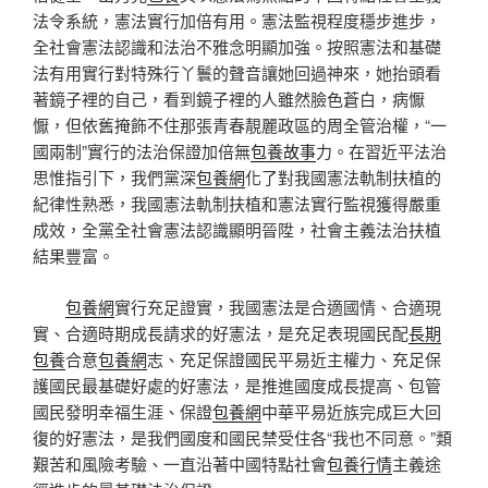
法令系統，憲法實行加倍有用。憲法監視程度穩步進步，
全社會憲法認識和法治不雅念明顯加強。按照憲法和基礎
法有用實行對特殊行丫鬟的聲音讓她回過神來，她抬頭看
著鏡子裡的自己，看到鏡子裡的人雖然臉色蒼白，病懨
懨，但依舊掩飾不住那張青春靚麗政區的周全管治權，“一
國兩制”實行的法治保證加倍無
包養故事
力。在習近平法治
思惟指引下，我們黨深
包養網
化了對我國憲法軌制扶植的
紀律性熟悉，我國憲法軌制扶植和憲法實行監視獲得嚴重
成效，全黨全社會憲法認識顯明晉陞，社會主義法治扶植
結果豐富。
包養網
實行充足證實，我國憲法是合適國情、合適現
實、合適時期成長請求的好憲法，是充足表現國民配
長期
包養
合意
包養網
志、充足保證國民平易近主權力、充足保
護國民最基礎好處的好憲法，是推進國度成長提高、包管
國民發明幸福生涯、保證
包養網
中華平易近族完成巨大回
復的好憲法，是我們國度和國民禁受住各“我也不同意。”類
艱苦和風險考驗、一直沿著中國特點社會
包養行情
主義途