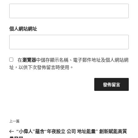
個人網站網址
在
瀏覽器
中儲存顯示名稱、電子郵件地址及個人網站網
址，以供下次發佈留言時使用。
文
上
上一篇
章
一
“小偉人”蘊含“年夜設立 公司 地址能量” 創新賦能高質
導
篇