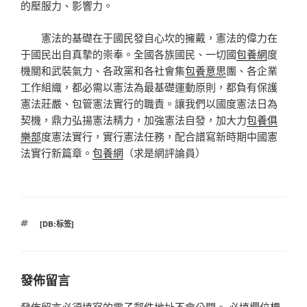
的壓服力、影響力。
憲法的基礎在于國民發自心坎的擁戴，憲法的偉力在
于國民出自真摯的崇奉。全國各族國民、一切國
包養網
度
機關和武裝氣力、各政黨和各社會集
包養意思
團、各企業
工作組織，都必需以憲法為最基礎運動原則，都負有保護
憲法莊嚴、包管憲法實行的職責。讓我們以國度憲法日為
契機，鼎力弘揚憲法精力，加強憲法自發，加大力
包養俱
樂部
度憲法實行，實行憲法任務，配合譜寫新時期中國憲
法實行新篇章。
包養網
（
求是網評論員
）
標
[DB:标签]
籤
發佈留言
發佈留言必須填寫的電子郵件地址不會公開。
必填欄位標