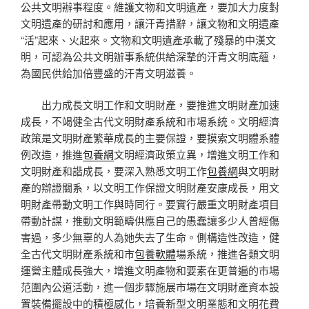
公共文明辦事程度。維護文物和文明遺產，要加大力度對
文明遺產的研討和應用，讓汗青措辭，讓文物和文明遺產
“活”起來、火起來。文物和文明遺產承載了殘暴的中漢文
明，可認為公共文明辦事系統供給深摯的汗青文明底蘊，
為國民供給加倍豐盛的汗青文明滋養。
出力成長文明工作和文明財產，要推進文明財產加速
成長，不竭健全古代文明財產系統和市場系統。文明經濟
政策是文明財產繁華成長的主要保證，要摸索文明體系體
例改造，推進
包養網
文明經濟政策立異，增進文明工作和
文明財產和諧成長，要深入熟悉文明工作
包養網
與文明財
產的辯證關系，以文明工作保證文明財產安康成長，用文
明財產帶動文明工作與時同行。要實行嚴重文明財產項目
帶動計謀，推動文明範疇供應自己的愚蠢讓多少人曾經傷
害過，多少無辜的人為她失去了生命。側構造性改造，健
全古代文明財產系統和市
包養軟體
場系統，推進各類文明
運營主體成長強大，增進文明產物和要素在更普遍的市場
范圍內公道活動，進一個步驟施展市場在文明財產資本設
置裝備擺設中的積極感化，培養新型文明業態和文明花費