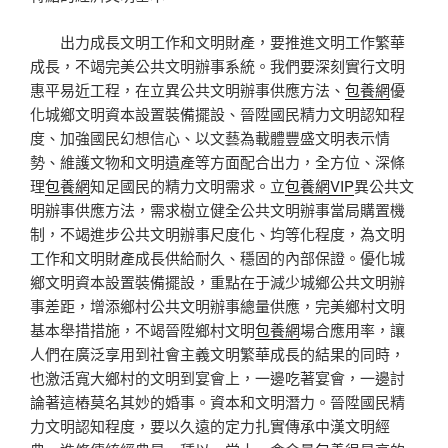
出力成長文明工作和文明財產，要推進文明工作繁華
成長，不竭完美公共文明辦事系統。我們要深刻實行文明
惠平易近工程，在立異公共文明辦事供應方法、
包養網
優
化城鄉文明資本設置裝備擺設、晉陞國民精力文明認知程
度、加強國民幻想信心、以文藝為載體豐盛文明表示情
勢、維護文物和文明遺產等方面配合出力，全方位、深條
理
包養網
知足國民的精力文明需求。立
包養網VIP
異公共文
明辦事供應方法，需求樹立健全公共文明辦事當局購置機
制，不竭進步公共文明辦事尺度化、均等化程度，為文明
工作和文明財產成長供給耐久、穩固的內部保證。優化城
鄉文明資本設置裝備擺設，重點在于減少城鄉公共文明辦
事差距，增添鄉村公共文明辦事總量供應，完美鄉村文明
基本舉措措施，不竭晉陞鄉村文明
包養網
場合應用率，讓
人們在廣泛享用到社會主義文明繁華成長的結果的同時，
也激活寬大鄉村的文明到宴會上，一邊吃著宴會，一邊討
論著這樁莫名其妙的婚事。資本和文明潛力。晉陞國民精
力文明認知程度，要以久遠的定力扎實傳承中漢文明經