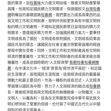
面的需求。加
包養妹
大力度文明扶植，推進文明財產繁華
昌隆，恰是知足國民精力文明需求、保證國民文
台灣包養
網
明權益的基礎道路
包養網
。我們要出力成長高東西的品
質文明工作和文明財產，發明并供給更多具有中國文明特
點的精力文明產物，不竭知足國民群眾日益增加的精力文
明需求，豐盛國民精力世界，加強國民精力氣力。要秉持
文明成長為了國民、文明成長依附國民、文明成長結果由
國民共享的理念，讓國民在社會主義文明繁華昌隆的經過
歷程中實在受害。同時，文明工作和文明財產具有文明和
經濟的雙重屬性，文明工作和文明財產的成長需求統合兩
種屬性，成長這個時期的“人文經濟學”
長期包養
包養網推
薦
。在中漢文化中，“經濟”原意為“經世濟平易近”，知足國
民生涯需求、晉陞國民生涯程度，這是經濟成長的最最基
礎動力和最主要目的。作為一種新的成長范式，人文經濟
學倡導以國民為中間，努力于人文與經濟的融合成
包養網
長，推進經濟提高與文明成長的無機融會，以物載文、以
文明人、以義為利。這為在文明層面完成中華平易近族文
明幻想供給了堅實的保證，也付與了中國式古代化以中國
特點的經濟文明基本。