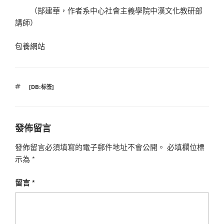
（郜建華，作者系中心社會主義學院中漢文化教研部
講師）
包養網站
標
[DB:标签]
籤
發佈留言
發佈留言必須填寫的電子郵件地址不會公開。
必填欄位標
示為
*
留言
*