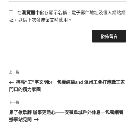
在
瀏覽器
中儲存顯示名稱、電子郵件地址及個人網站網
址，以供下次發佈留言時使用。
文
上
上一篇
章
一
擦亮“工”字文明br一包養經驗and 溫州工會打造職工家
導
篇
門口的精力家園
覽
文
章
下
下一篇
一
累了歇歇腳 辦事更熱心——安徽阜城戶外休息一包養網者
篇
辦事站見聞
文
章