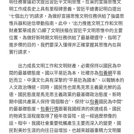
明任務會議初次提出習近平文明思惟，在黨的宣揚思惟文
明工作成長史上具有里程碑意義。習近平總書記明白提出
“七個出力”的請求，為做好宣揚思惟文明任務供給了強盛思
惟兵器和迷信舉動指南。此中，“出力推進文明工作和文明
財產繁華成長”凸顯了文明扶植在習近平文明思惟中的主要
位置，為做好新時期文明任務供給了最基礎遵守、指明了
進步標的目的，我們要深入懂得并正確掌握其思惟內在與
實行請求。
出力成長文明工作和文明財產，必需保持以國民為中
間的最基礎態度。國以平易近為本，社稷亦為
包養網
平易
近而立，中漢文化具有深摯的“平易近為國本”、以報酬本的
人文政治傳統。同時，國民性也是馬克思主義最光鮮的品
德，國民態度是馬克思主義政黨的最基礎政治態度。新時
期中國共產黨人保持“兩個聯合”，保持“以
包養
國民為中間”
的最基礎態度。
包養行情
跟著我國經濟的疾速成長，國民
的物資生涯程度取得了極年夜晉陞。這一經過歷想像的
話。程中，我國社會重要牴觸產生主要而深入的變更，國
民對美妙生涯的向往日益增加，也越來越器重精力文明層