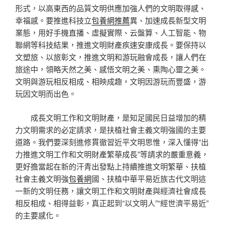
形式，以高東西的品質文明供應加強人們的文明取得感、
幸福感。要推進科技立
包養網推薦
異、加速成長新型文明
業態，用好手機直播、虛擬實際、云盤算、人工智能、物
聯網等科技結果，推進文明財產疾速安康成長。要保持以
文塑旅、以旅彰文，推進文明和游玩融會成長，讓人們在
旅途中，領略天然之美、感悟文明之美、熏陶心靈之美。
文明與游玩相反相成、相映成趣，文明因游玩而豐盛，游
玩因文明而出色。
成長文明工作和文明財產，是知足國民日益增加的精
力文明需求的必定請求，是扶植社會主義文明強國的主要
道路。我們要深刻進修貫徹習近平文明思惟，深入懂得“出
力推進文明工作和文明財產繁華成長”等請求的嚴重意義，
更好擔當起在新的汗青出發點上持續推進文明繁華、扶植
社會主義文明強
包養網
國、扶植中華平易近族古代文明這
一新的文明任務，讓文明工作和文明財產與經濟社會成長
相反相成、相得益彰，真正起到“以文明人”“經世濟平易近”
的主要感化。