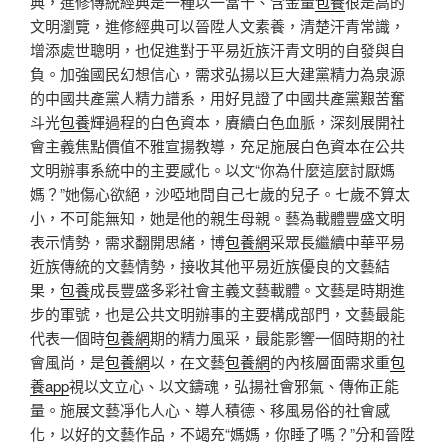
典，進修傳統經典是一種以一當十、含金量
包養
很是高的
文明瀏覽，進修經典可以晉陞人文素養，清楚汗青常識，
增添處世聰明，也促進對于平易近族汗青文明的自發與自
負。加強國民幻想信心，需求弘揚以巨大建黨精力為泉源
的中國共產黨人精力譜系，用好見證了中國共產黨艱苦奮
斗光
包養
輝過程的白色資本，賡續白色血脈，深刻展開社
會主義焦點價值不雅宣揚教導，充足施展白色資本在公共
文明辦事系統中的主要感化。以文“你為什麼這麼討厭媽
媽？”她傷心欲絕，沙啞地問自己七歲的兒子。七歲不算太
小，不可能無知，她是他的親生母親。藝為載體豐盛文明
表示情勢，需求翻開思緒，博
包養網
采眾長繼續中華平易
近族傳統的文藝情勢，接收其他平易近族優良的文藝結
果，
包養
成長豐盛多彩社會主義文藝載體。文藝是時期進
步的軍號，也是公共文明辦事的主要構成部門，文藝最能
代表一個時
包養網
期的精力風采，最能影響一個時期的社
會風尚，是
包養網
以，在文藝
包養網
的內核層面需求重
包
養app
視以文立心、以文鑄魂，弘揚社會邪氣、傳佈正能
量。施展文藝凈化人心、導人積德、移風易俗的社會感
化，以好的文藝作品，不竭充“媽媽，你睡了嗎？”分和晉陞